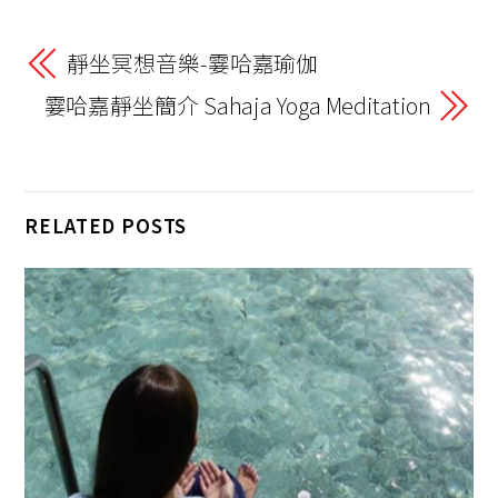
b
y
gr
s
er
o
Li
a
A
靜坐冥想音樂-霎哈嘉瑜伽
o
n
m
p
霎哈嘉靜坐簡介 Sahaja Yoga Meditation
k
k
p
RELATED POSTS