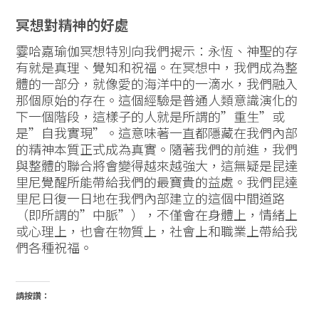
冥想對精神的好處
霎哈嘉瑜伽冥想特別向我們揭示：永恆、神聖的存
有就是真理、覺知和祝福。在冥想中，我們成為整
體的一部分，就像愛的海洋中的一滴水，我們融入
那個原始的存在。這個經驗是普通人類意識演化的
下一個階段，這樣子的人就是所謂的”重生”或
是”自我實現”。這意味著一直都隱藏在我們內部
的精神本質正式成為真實。隨著我們的前進，我們
與整體的聯合將會變得越來越強大，這無疑是昆達
里尼覺醒所能帶給我們的最寶貴的益處。我們昆達
里尼日復一日地在我們內部建立的這個中間道路
（即所謂的”中脈”），不僅會在身體上，情緒上
或心理上，也會在物質上，社會上和職業上帶給我
們各種祝福。
請按讚：