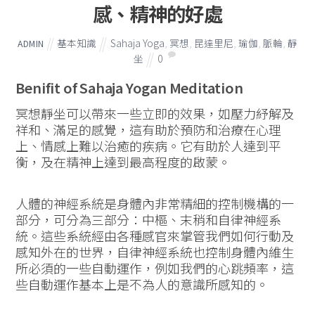
感、精神的好處
基本知識
Sahaja Yoga
,
冥想
,
昆達里尼
,
瑜伽
,
脈輪
,
靜
ADMIN
坐
0
Benifit of Sahaja Yogan Meditation
冥想靜坐可以帶來一些立即的效果，如壓力紓解及
祥和、滿足的感覺，這有助於預防和治療在心理
上、情感上難以治癒的疾病。它有助於人達到平
衡，及在精神上達到最高程度的啟蒙。
人體的神經系統是身體內非常精細的控制機構的一
部分，可分為三部分：中樞、末稍和自律神經系
統。這些系統經由各種感官來掌管我們如何行動及
感知外在的世界，自律神經系統也控制身體內維生
所必須的一些自動運作，例如我們的心跳頻率，這
些自動運作基本上是不為人的意識所感知的。