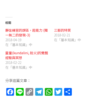
相關
靜坐練習的誤區，超能力 (獨
三脈的特質
一無二的發現-3)
2018-02-21
2018-04-19
在「基本知識」中
在「基本知識」中
靈量(kundalini, 拙火)的覺醒
經驗與冥想
2018-02-22
在「基本知識」中
分享這篇文章：
F
Li
C
T
W
T
分
a
n
o
el
h
w
享
ce
e
p
e
at
itt