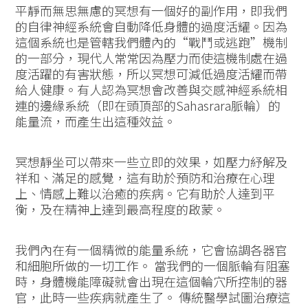
平靜而無思無慮的冥想有一個好的副作用，即我們
的自律神經系統會自動降低身體的過度活耀。因為
這個系統也是管轄我們體內的“戰鬥或逃跑”機制
的一部分，現代人常常因為壓力而使這機制處在過
度活躍的有害狀態，所以冥想可減低過度活耀而帶
給人健康。有人認為冥想會改善與交感神經系統相
連的邊緣系統（即在頭頂部的Sahasrara脈輪）的
能量流，而產生出這種效益。
冥想靜坐可以帶來一些立即的效果，如壓力紓解及
祥和、滿足的感覺，這有助於預防和治療在心理
上、情感上難以治癒的疾病。它有助於人達到平
衡，及在精神上達到最高程度的啟蒙。
我們內在有一個精微的能量系統，它會協調各器官
和細胞所做的一切工作。 當我們的一個脈輪有阻塞
時，身體機能障礙就會出現在這個輪穴所控制的器
官，此時一些疾病就產生了。 傳統醫學試圖治療這