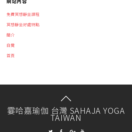
網站內容
免費冥想靜坐課程
冥想靜坐好處特點
簡介
自覺
首頁
霎哈嘉瑜伽 台灣 SAHAJA YOGA
TAIWAN