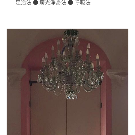
足浴法 ● 燭光淨身法 ● 呼吸法