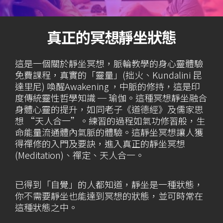
真正的冥想靜坐狀態
這是一個關於靜坐冥想，脈輪教學的身心靈體驗
免費課程，真實的「靈量」(拙火、Kundalini 昆
達里尼) 喚醒Awakening ，中脈的修持，這是印
度傳統靈性哲學知識 ─ 瑜伽。這種冥想靜坐融合
身體心靈的提升，如同老子《道德經》及儒家思
想 “天人合一”。練習的過程如氣功修習般，生
命能量流通體內氣脈的體驗。這靜坐冥想讓人獲
得禪修的入門及要訣，進入真正的靜坐冥想
(Meditation)、禪定、天人合一。
已得到「自覺」的人都知道，靜坐是一種狀態，
你不需要靜坐也能達到冥想的狀態，並可時常在
這種狀態之中。