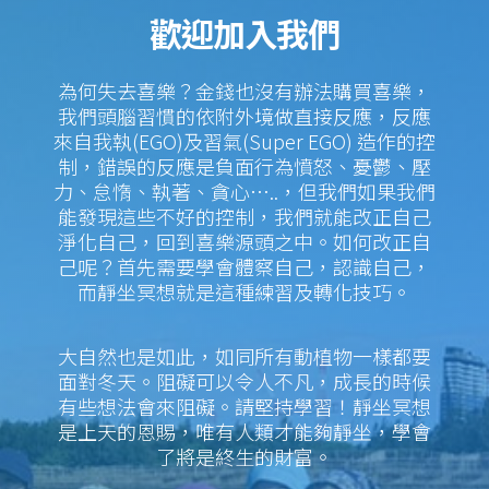
歡迎加入我們
為何失去喜樂？金錢也沒有辦法購買喜樂，
我們頭腦習慣的依附外境做直接反應，反應
來自我執(EGO)及習氣(Super EGO) 造作的控
制，錯誤的反應是負面行為憤怒、憂鬱、壓
力、怠惰、執著、貪心…..，但我們如果我們
能發現這些不好的控制，我們就能改正自己
淨化自己，回到喜樂源頭之中。如何改正自
己呢？首先需要學會體察自己，認識自己，
而靜坐冥想就是這種練習及轉化技巧。
大自然也是如此，如同所有動植物一樣都要
面對冬天。阻礙可以令人不凡，成長的時候
有些想法會來阻礙。請堅持學習！靜坐冥想
是上天的恩賜，唯有人類才能夠靜坐，學會
了將是終生的財富。