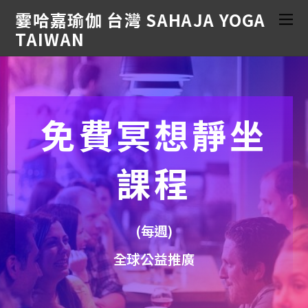
霎哈嘉瑜伽 台灣 SAHAJA YOGA
TAIWAN
免費冥想靜坐
課程
(每週)
全球公益推廣