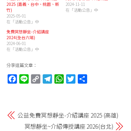
2025 (嘉義、台中、桃園、新
2024-11-11
竹)
在「活動公告」中
2025-05-01
在「活動公告」中
免費冥想靜坐-介紹講座
2024(全台六場)
2024-06-01
在「活動公告」中
分享這篇文章：
F
Li
C
T
W
T
分
a
n
o
el
h
w
享
ce
e
p
e
at
itt
b
y
gr
s
er
o
Li
a
A
公益免費冥想靜坐-介紹講座 2025 (高雄)
o
n
m
p
冥想靜坐~介紹傳授講座 2026(台北)