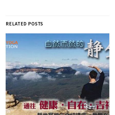
k
k
p
RELATED POSTS