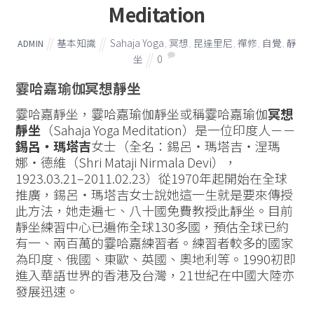
Meditation
基本知識
Sahaja Yoga
,
冥想
,
昆達里尼
,
禪修
,
自覺
,
靜
ADMIN
坐
0
霎哈嘉瑜伽
冥想靜坐
霎哈嘉靜坐，霎哈嘉瑜伽靜坐或稱霎哈嘉瑜伽
冥想
靜坐
（Sahaja Yoga Meditation）是一位印度人－－
錫呂‧瑪塔吉
女士（全名：錫呂‧瑪塔吉‧涅瑪
娜‧德維（Shri Mataji Nirmala Devi），
1923.03.21–2011.02.23）從1970年起開始在全球
推廣，錫呂‧瑪塔吉女士說她這一生就是要來傳授
此方法，她走遍七、八十國免費教授此靜坐。目前
靜坐練習中心已遍佈全球130多國，預估全球已約
有一、兩百萬的霎哈嘉練習者。練習者較多的國家
為印度、俄國、東歐、英國、奧地利等。1990初即
進入華語世界的香港及台灣，21世紀在中國大陸亦
發展迅速。