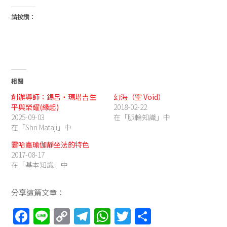
請按讚：
相關
創辦導師：錫呂‧瑪塔吉生
幻海（空 Void）
平與榮耀(緣起)
2018-02-22
2025-09-03
在「脈輪知識」中
在「Shri Mataji」中
霎哈嘉瑜伽靜坐法的特色
2017-08-17
在「基本知識」中
分享這篇文章：
F
Li
C
T
W
T
分