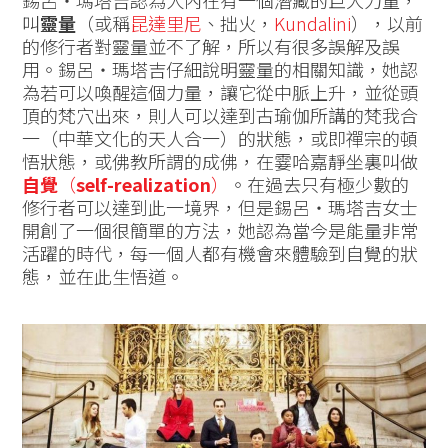
叫
靈量
（或稱
昆達里尼
、拙火，
Kundalini
），以前
的修行者對靈量並不了解，所以有很多誤解及誤
用。錫呂‧瑪塔吉仔細說明靈量的相關知識，她認
為若可以喚醒這個力量，讓它從中脈上升，並從頭
頂的梵穴出來，則人可以達到古瑜伽所講的梵我合
一（中華文化的天人合一）的狀態，或即禪宗的頓
悟狀態，或佛教所謂的成佛，在霎哈嘉靜坐裏叫做
自覺
（
self-realization
）
。在過去只有極少數的
修行者可以達到此一境界，但是錫呂‧瑪塔吉女士
開創了一個很簡單的方法，她認為當今是能量非常
活躍的時代，每一個人都有機會來體驗到自覺的狀
態，並在此生悟道。