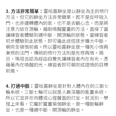
3. 方法非常簡單：
霎哈嘉靜坐是以靜坐為主的修行
方法，但它的靜坐方法非常簡單，既不是從呼吸入
門，也非運轉體內的氣，也不是去觀心念，而是將
注意力放在頂輪，藉助喚醒靈量的方法，直接了當
讓練習者體驗到通中脈、開頂輪的狀態。當練習者
初步體驗到此狀態，即可循此途徑逐步擴大中脈，
朝完全頓悟前進。所以霎哈嘉靜坐是一種先小悟再
漸修的法門，傳統的修行方法則是先修再悟。錫
呂‧瑪塔吉認為經由自覺先讓練習者內在有光，憑
藉著內在喚醒的光，練習者即可朝完成證悟的目標
前進。
4. 打通中脈：
霎哈嘉靜坐是針對人體內在的三脈七
輪系統，三脈七輪可以說是人最深層的能量系統，
所以它並非在肉體或心理層面的打坐。就派別、學
理上來看，它屬於靈量瑜伽靜坐，是一種脈輪靜
坐，也是一種通中脈、開頂輪的靜坐。