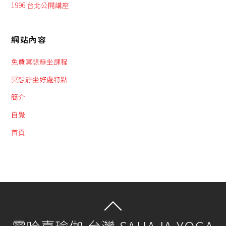
1996 台北公開講座
網站內容
免費冥想靜坐課程
冥想靜坐好處特點
簡介
自覺
首頁
霎哈嘉瑜伽 台灣 SAHAJA YOGA