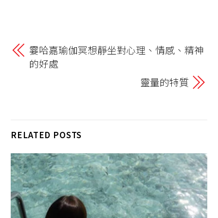
a
n
o
el
h
w
享
ce
e
p
e
at
itt
b
y
gr
s
er
o
Li
a
A
霎哈嘉瑜伽冥想靜坐對心理、情感、精神
o
的好處
n
m
p
k
k
p
靈量的特質
RELATED POSTS