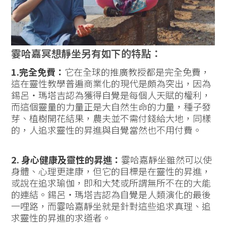
霎哈嘉冥想靜坐另有如下的特點：
1.完全免費：
它在全球的推廣教授都是完全免費，
這在靈性教學普遍商業化的現代是頗為突出，因為
錫呂‧瑪塔吉認為獲得自覺是每個人天賦的權利，
而這個靈量的力量正是大自然生命的力量，種子發
芽、植樹開花結果，農夫並不需付錢給大地，同樣
的，人追求靈性的昇進與自覺當然也不用付費。
2. 身心健康及靈性的昇進：
霎哈嘉靜坐雖然可以使
身體、心理更建康，但它的目標是在靈性的昇進，
或說在追求瑜伽，即和大梵或所謂無所不在的大能
的連結。錫呂‧瑪塔吉認為自覺是人類演化的最後
一哩路，而霎哈嘉靜坐就是針對這些追求真理、追
求靈性的昇進的求道者。