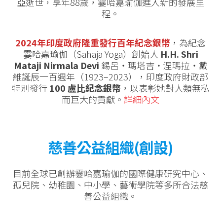
亞逝世，享年88歲，霎哈嘉瑜伽進入新的發展里
程。
2024年印度政府隆重發行百年紀念銀幣
，為紀念
霎哈嘉瑜伽（Sahaja Yoga）創始人
H.H. Shri
Mataji Nirmala Devi
錫呂‧瑪塔吉‧涅瑪拉‧戴
維誕辰一百週年（1923–2023），印度政府財政部
特別發行
100 盧比紀念銀幣
，以表彰她對人類無私
而巨大的貢獻。
詳細內文
慈善公益組織(創設)
目前全球已創辦霎哈嘉瑜伽的國際健康研究中心、
孤兒院、幼稚園、中小學、藝術學院等多所合法慈
善公益組織。