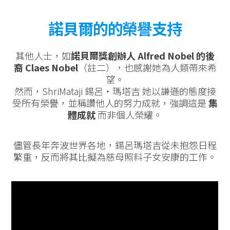
諾貝爾
的的榮譽支持
其他人士，如
諾貝爾獎創辦人 Alfred Nobel 的後
裔 Claes Nobel
（註二），也感謝她為人類帶來希
望。
然而，ShriMataji 錫呂‧瑪塔吉 她以謙遜的態度接
受所有榮譽，並稱讚他人的努力成就，強調這是
集
體成就
而非個人榮耀。
儘管長年奔波世界各地，錫呂瑪塔吉從未抱怨日程
繁重，反而將其比擬為慈母照料子女安康的工作。