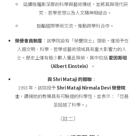
延續俄羅斯深厚的科學與藝術傳統，並將其與現代研
究、哲學思想以及人文精神相結合。
鼓勵國際學術交流，推動跨學科合作。
榮譽會員制度
：該學院設有「榮譽院士」頭銜，僅授予在
人類文明、科學、哲學或藝術領域具有重大影響力的人
士。歷史上僅有極少數人獲此殊榮，其中包括
愛因斯坦
（Albert Einstein）
。
與 Shri Mataji 的關聯
：
1993 年，該院授予
Shri Mataji Nirmala Devi 榮譽院
士
，讚揚她的教導具有可驗證的科學性，並表示：「您甚
至超越了科學。」
（註二）