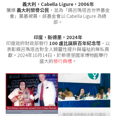
義大利，Cabella Ligure，2006年
獲頒
義大利榮譽公民
，並為「錫呂瑪塔吉世界基金
會」奠基揭幕，該基金會以 Cabella Ligure 為總
部。
印度，新德里，2024年
印度政府財政部發行
100 盧比誕辰百年紀念幣
，以
表彰錫呂瑪塔吉對全人類靈性提升與福祉的無私貢
獻。2024年10月14日，於新德里國家博物館舉行
盛大的
發行典禮
。
聯合國 世界婦女大會 (中國北