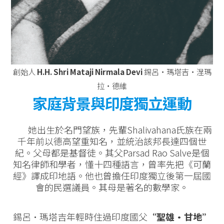
創始人
H.H. Shri Mataji Nirmala Devi
錫呂‧瑪塔吉‧涅瑪
拉‧德維
家庭背景與印度獨立運動
她出生於名門望族，先輩Shalivahana氏族在兩
千年前以德高望重知名，並統治該邦長達四個世
紀。父母都是基督徒。其父Parsad Rao Salve是個
知名律師和學者，懂十四種語言，曾率先把《可蘭
經》譯成印地語。他也曾擔任印度獨立後第一屆國
會的民選議員。其母是著名的數學家。
錫呂·瑪塔吉年輕時住過印度國父
“聖雄·甘地”