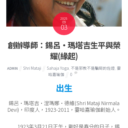
2025
09
03
創辦導師：錫呂‧瑪塔吉生平與榮
耀(緣起)
Shri Mataji
Sahaja Yoga
,
不是邪教不是騙局的佐證
,
霎
ADMIN
哈嘉瑜伽
0
出生
錫呂·瑪塔吉·涅瑪娜·德維(Shri Mataji Nirmala
Devi)，印度人，1923-2011，霎哈嘉瑜伽創始人。
1923年3月21日正午，剛好是春分的日子，錫