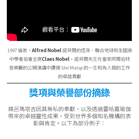
1997 倫敦，
Alfred Nobel
諾貝爾的侄孫、聯合地球和全國高
中學者協會主席
Claes Nobel
·諾貝爾先生在皇家阿爾伯特
音樂廳的公開演講中讚揚 Shri Mataji 的一生和為人類的工作
的卓越貢獻
獎項與榮譽部份摘錄
錫呂瑪塔吉因其無私的奉獻，以及透過霎哈嘉瑜伽
帶來的卓越靈性成果，受到世界多個知名機構的表
彰與肯定。以下為部分例子：