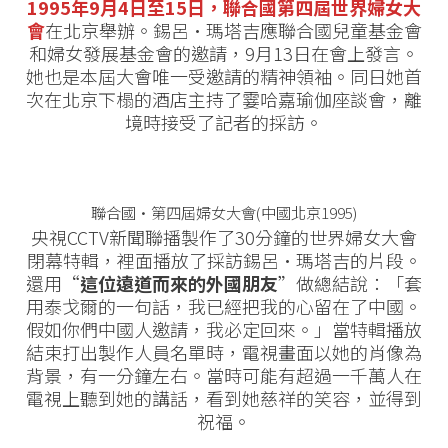
1995年9月4日至15日，聯合國第四屆世界婦女大
會
在北京舉辦。錫呂·瑪塔吉應聯合國兒童基金會
和婦女發展基金會的邀請，9月13日在會上發言。
她也是本屆大會唯一受邀請的精神領袖。同日她首
次在北京下榻的酒店主持了霎哈嘉瑜伽座談會，離
境時接受了記者的採訪。
聯合國·第四屆婦女大會(中國北京1995)
央視CCTV新聞聯播製作了30分鐘的世界婦女大會
閉幕特輯，裡面播放了採訪錫呂·瑪塔吉的片段。
還用“
這位遠道而來的外國朋友
”做總結說：「套
用泰戈爾的一句話，我已經把我的心留在了中國。
假如你們中國人邀請，我必定回來。」當特輯播放
結束打出製作人員名單時，電視畫面以她的肖像為
背景，有一分鐘左右。當時可能有超過一千萬人在
電視上聽到她的講話，看到她慈祥的笑容，並得到
祝福。