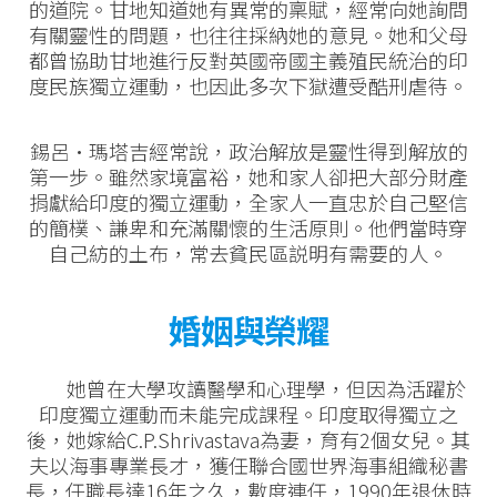
的道院。甘地知道她有異常的稟賦，經常向她詢問
有關靈性的問題，也往往採納她的意見。她和父母
都曾協助甘地進行反對英國帝國主義殖民統治的印
度民族獨立運動，也因此多次下獄遭受酷刑虐待。
錫呂·瑪塔吉經常說，政治解放是靈性得到解放的
第一步。雖然家境富裕，她和家人卻把大部分財產
捐獻給印度的獨立運動，全家人一直忠於自己堅信
的簡樸、謙卑和充滿關懷的生活原則。他們當時穿
自己紡的土布，常去貧民區説明有需要的人。
婚姻與榮耀
她曾在大學攻讀醫學和心理學，但因為活躍於
印度獨立運動而未能完成課程。印度取得獨立之
後，她嫁給C.P.Shrivastava為妻，育有2個女兒。其
夫以海事專業長才，獲任聯合國世界海事組織秘書
長，任職長達16年之久，數度連任，1990年退休時