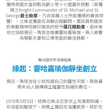
獲得英國女皇授勳為爵士等十七國嘉許授勳（其獲
頒之Knight Commander of St. Michael and St.
George
爵士勛章
，乃非英籍人士所能獲頒的最高榮
譽），之後並獲委任為聯合國顧問。還因其對國家
的奉獻精神而被印度政府授予
蓮花賜勳章
。退休後
他也協助錫呂·瑪塔吉推廣霎哈嘉瑜伽。兩人被譽
為模範夫妻和公僕家庭的最佳典範。
聯合國世界海事組織
緣起：霎哈嘉瑜伽靜坐創立
錫呂·瑪塔吉從小就知道自己的靈性天賦，肩負著
將來向人類傳揚正確靈性知識的責任。
1970年5月5日，她再也無法忍受世上充滿假知識，
在母愛的驅使下，她晚上獨自在海邊默想，終於在