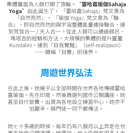
集體層面為人類打開了頂輪。“
霎哈嘉瑜伽Sahaja
Yoga
”由此誕生了， 「霎哈嘉Sahaja」梵文意為
「自然而然」， 「瑜伽 Yoga」梵文意為「聯
合」，即自然而然的與宇宙整體能量連接聯合，達
到梵我合一 / 天人合一。從此人類可以通過錫呂·
瑪塔吉的經驗和方法，大規模的集體的提升靈量
Kundalini，達到「自我覺醒」（self-realizaion）
——簡稱「自覺」的境界。
周遊世界弘法
在此之後，她幾乎以全部時間在世界各地傳揚霎哈
嘉瑜伽。先在印度，然後周遊列國作公開講座，她
甚至自付旅費，出資為各地設立練習中心，她亦不
怕艱辛，與門徒一同下鄉傳法。
她七十多歲的時候，每年仍有八個月以上奔走在世
界各地作公開演講。她還說，世上仍然有很多人未