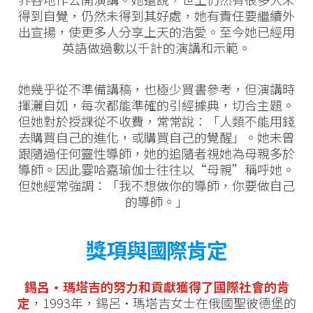
得到自覺，仍然未得到其好處，她有責任要繼續外
出宣揚，使更多人分享上天的浩愛。至今她已經用
英語做過數以千計的演講和示範。
她幾乎從不準備講稿，也極少買書參考，但演講時
揮灑自如，每次都能準確的引經據典，切合主題。
但她對於授課從不收費，常常說：「人類不能用錢
去購買自己的進化，或購買自己的覺醒」。她未曾
跟隨過任何靈性導師，她的追隨者視她為母親多於
導師。因此霎哈嘉瑜伽士往往以“母親”稱呼她。
但她經常強調：「我不想做你的導師，你要做自己
的導師。」
獎項與國際肯定
錫呂·瑪塔吉的努力和貢獻獲得了國際社會的肯
定
，1993年，錫呂·瑪塔吉女士在俄國聖彼德堡的