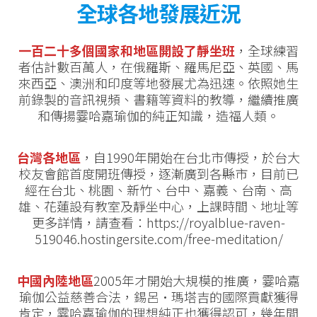
全球各地發展近況
一百二十多個國家和地區開設了靜坐班
，全球練習
者估計數百萬人，在俄羅斯、羅馬尼亞、英國、馬
來西亞、澳洲和印度等地發展尤為迅速。依照她生
前錄製的音訊視頻、書籍等資料的教導，繼續推廣
和傳揚霎哈嘉瑜伽的純正知識，造福人類。
台灣各地區
，自1990年開始在台北市傳授，於台大
校友會館首度開班傳授，逐漸廣到各縣市，目前已
經在台北、桃園、新竹、台中、嘉義、台南、高
雄、花蓮設有教室及靜坐中心，上課時間、地址等
更多詳情，請查看：https://royalblue-raven-
519046.hostingersite.com/free-meditation/
中國內陸地區
2005年才開始大規模的推廣，霎哈嘉
瑜伽公益慈善合法，錫呂·瑪塔吉的國際貢獻獲得
肯定，霎哈嘉瑜伽的理想純正也獲得認可，幾年間