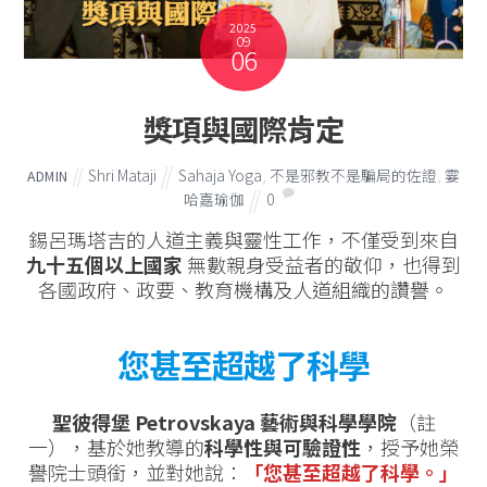
2025
09
06
獎項與國際肯定
Shri Mataji
Sahaja Yoga
,
不是邪教不是騙局的佐證
,
霎
ADMIN
哈嘉瑜伽
0
錫呂瑪塔吉的人道主義與靈性工作，不僅受到來自
九十五個以上國家
無數親身受益者的敬仰，也得到
各國政府、政要、教育機構及人道組織的讚譽。
您甚至超越了科學
聖彼得堡 Petrovskaya 藝術與科學學院
（註
一），基於她教導的
科學性與可驗證性
，授予她榮
譽院士頭銜，並對她說：
「您甚至超越了科學。」