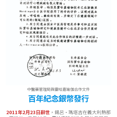
中醫藥管理局與霎哈嘉瑜伽合作文件
百年紀念銀幣
發行
2011年2月23日辭世
，錫呂·瑪塔吉在義大利熱那