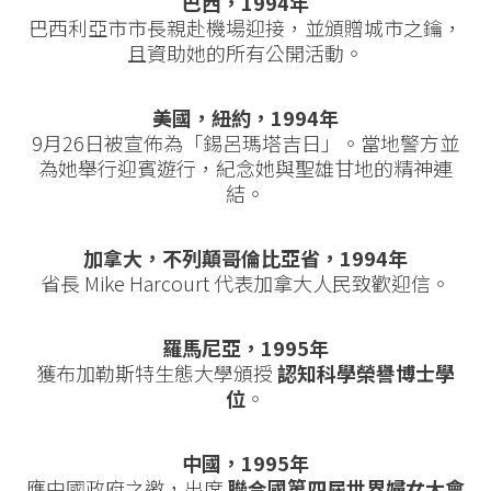
巴西，1994年
巴西利亞市市長親赴機場迎接，並頒贈城市之鑰，
且資助她的所有公開活動。
美國，紐約，1994年
9月26日被宣佈為「錫呂瑪塔吉日」。當地警方並
為她舉行迎賓遊行，紀念她與聖雄甘地的精神連
結。
加拿大，不列顛哥倫比亞省，1994年
省長 Mike Harcourt 代表加拿大人民致歡迎信。
羅馬尼亞，1995年
獲布加勒斯特生態大學頒授
認知科學榮譽博士學
位
。
中國，1995年
應中國政府之邀，出席
聯合國第四屆世界婦女大會