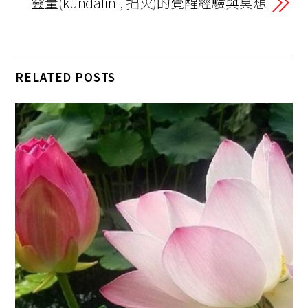
o
n
m
p
靈量(kundalini, 拙火)的覺醒經驗與冥想
k
k
p
RELATED POSTS