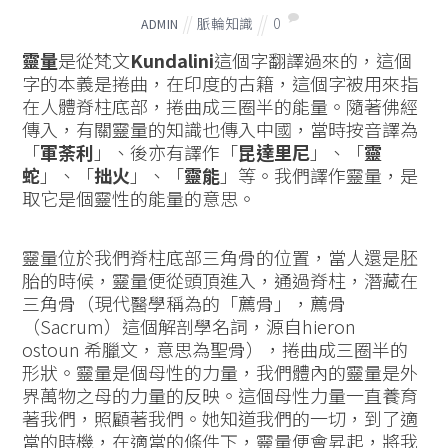
脈輪知識
0
ADMIN
靈量
是從梵文
Kundalini
這個字翻譯過來的，這個
字的本義是捲曲，在印度的古籍，這個字被用來指
在人體脊柱底部，捲曲成三圈半的能量。隨著佛經
傳入，有關靈量的知識也傳入中國，當時按音譯為
「
軍荼利
」、後亦有譯作「
昆達里尼
」、「
靈
蛇
」、「
拙火
」、「
靈能
」等。我們譯作靈量，是
取它是個靈性的能量的意思。
靈量位於我們脊柱底部三角骨的位置，當人還是胚
胎的時候，靈量便從頭頂進入，通過脊柱，潛藏在
三角骨（現代醫學稱為的「薦骨」，薦骨
（Sacrum）這個解剖學名詞，源自hieron
ostoun 希臘文，意思為聖骨），捲曲成三圈半的
形狀。靈量是個母性的力量，我們體內的靈量是外
界萬物之母的力量的反映。這個母性力量一直養育
著我們，照顧著我們。她知道我們的一切，到了適
當的時機，在適當的條件下，靈量便會昇起，將我