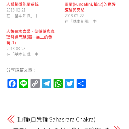
人體精微能量系統
靈量(kundalini, 拙火)的覺醒
2018-02-21
經驗與冥想
在「基本知識」中
2018-02-22
在「基本知識」中
人類追求喜樂，卻偏偏與真
理背道而馳(獨一無二的發
現-1)
2018-03-28
在「基本知識」中
分享這篇文章：
F
Li
C
T
W
T
分
a
n
o
el
h
w
享
ce
e
p
e
at
itt
b
y
gr
s
er
o
Li
a
A
頂輪(自覺輪 Sahasrara Chakra)